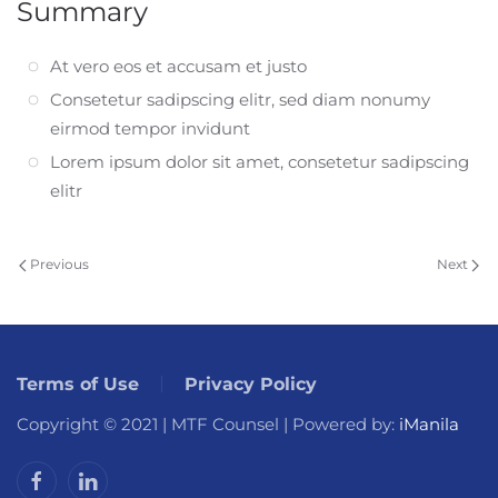
Summary
At vero eos et accusam et justo
Consetetur sadipscing elitr, sed diam nonumy
eirmod tempor invidunt
Lorem ipsum dolor sit amet, consetetur sadipscing
elitr
Previous
Next
Terms of Use
Privacy Policy
Copyright © 2021 | MTF Counsel | Powered by:
iManila